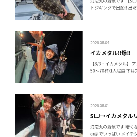
海恋丸の野原です 【SL
トジギングで出船‼️ 出
2026.08.04
イカメタル‼️爆‼️
【8/3・イカメタル】 
50〜70杯/1人程度 下は
2026.08.01
SLJ→イカメタルリ
海恋丸の野原です 暗くな
㎝までいっぱい メイチダ