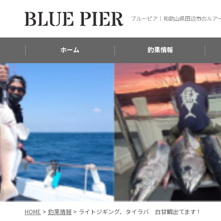
ブルーピア｜和歌山県田辺市のルア
ホーム
釣果情報
HOME
>
釣果情報
>
ライトジギング、タイラバ 白甘鯛出てます！