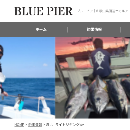
ブルーピア｜和歌山県田辺市のルア
ホーム
釣果情報
HOME
>
釣果情報
>
SLJ、ライトジギング🐟