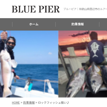
ブルーピア｜和歌山県田辺市のルア
ホーム
釣果情報
HOME
>
釣果情報
>
ロックフィッシュ狙い♪