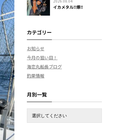
2026.08.04
イカメタル‼️爆‼️
カテゴリー
お知らせ
今月の狙い目！
海恋丸船長ブログ
釣果情報
月別一覧