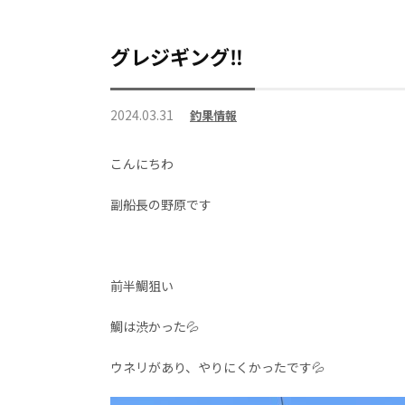
グレジギング‼️
2024.03.31
釣果情報
こんにちわ
副船長の野原です
前半鯛狙い
鯛は渋かった💦
ウネリがあり、やりにくかったです💦