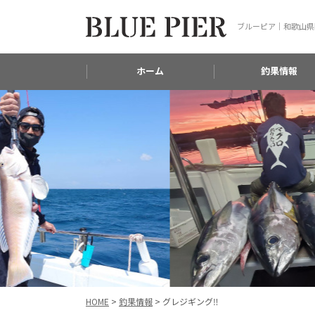
ブルーピア｜和歌山県
ホーム
釣果情報
HOME
>
釣果情報
>
グレジギング‼️