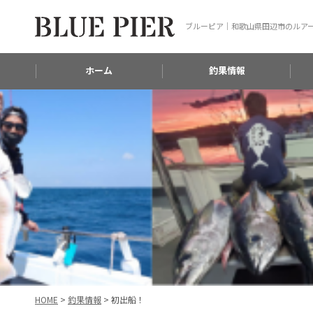
ブルーピア｜和歌山県田辺市のルア
ホーム
釣果情報
HOME
>
釣果情報
>
初出船！