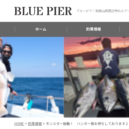
ブルーピア｜和歌山県田辺市のルア
ホーム
釣果情報
HOME
>
釣果情報
>
モンスター始動！ ハンター様お待ちしております♪