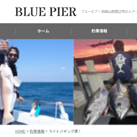
ブルーピア｜和歌山県田辺市のルア
ホーム
釣果情報
HOME
>
釣果情報
>
ライトジギング便！