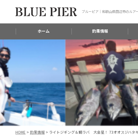
ブルーピア｜和歌山県田辺市のルア
ホーム
釣果情報
HOME
>
釣果情報
>
ライトジギング＆鯛ラバ 大金星！ 73オオスジハタキ