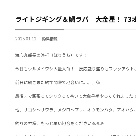
ライトジギング＆鯛ラバ 大金星！ 73
2025.01.12
釣果情報
海心丸船長の湟打（ほりうち）です！
今日もウルメイワシ大量入荷！ 反応盛り盛りもフックアウト
前日に続きまた納竿間際で地合いに。。。💦
最後まで頑張ってシャクって巻いて大金星🌟やってくれました！
他、サゴシ〜サワラ、メジロ〜プリ、オウモンハタ、アオハタ
釣りの神様、もっと早い地合をください🙏🙏🙏