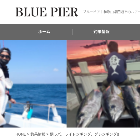
ブルーピア｜和歌山県田辺市のルア
ホーム
釣果情報
HOME
>
釣果情報
>
鯛ラバ、ライトジギング、グレジギング‼️