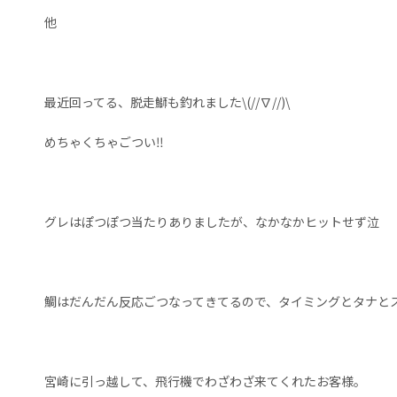
他
最近回ってる、脱走鰤も釣れました\(//∇//)\
めちゃくちゃごつい‼️
グレはぽつぽつ当たりありましたが、なかなかヒットせず泣
鯛はだんだん反応ごつなってきてるので、タイミングとタナとスピー
宮崎に引っ越して、飛行機でわざわざ来てくれたお客様。