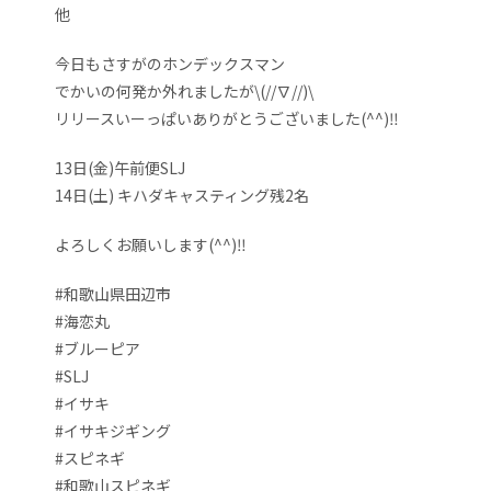
他
今日もさすがのホンデックスマン
でかいの何発か外れましたが\(//∇//)\
リリースいーっぱいありがとうございました(^^)‼️
13日(金)午前便SLJ
14日(土) キハダキャスティング残2名
よろしくお願いします(^^)‼️
#和歌山県田辺市
#海恋丸
#ブルーピア
#SLJ
#イサキ
#イサキジギング
#スピネギ
#和歌山スピネギ