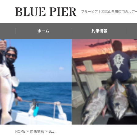
ブルーピア｜和歌山県田辺市のルア
ホーム
釣果情報
HOME
>
釣果情報
>
SLJ‼️