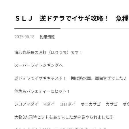
ＳＬＪ 逆ドテラでイサギ攻略！ 魚種
2025.06.18
釣果情報
海心丸船長の湟打（ほりうち）です！
スーパーライトジギングへ
逆ドテラでイサギキャスト！ 棚は略水面、面白すぎでした♪
他魚もバラエティーにヒット！
シロアマダイ マダイ コロダイ オニカサゴ カサゴ オ
大物3人同時ヒットもありましたが全員やられました💦