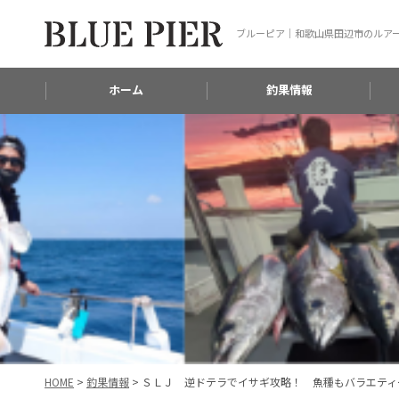
ブルーピア｜和歌山県田辺市のルア
ホーム
釣果情報
HOME
>
釣果情報
>
ＳＬＪ 逆ドテラでイサギ攻略！ 魚種もバラエティ