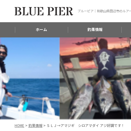
ブルーピア｜和歌山県田辺市のルア
ホーム
釣果情報
HOME
>
釣果情報
>
ＳＬＪ→アマジギ シロアマダイ アジ好調です！