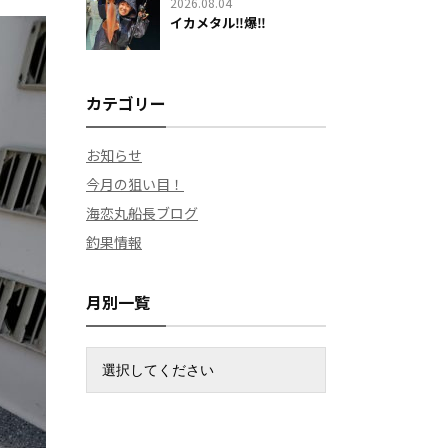
2026.08.04
イカメタル‼️爆‼️
カテゴリー
お知らせ
今月の狙い目！
海恋丸船長ブログ
釣果情報
月別一覧