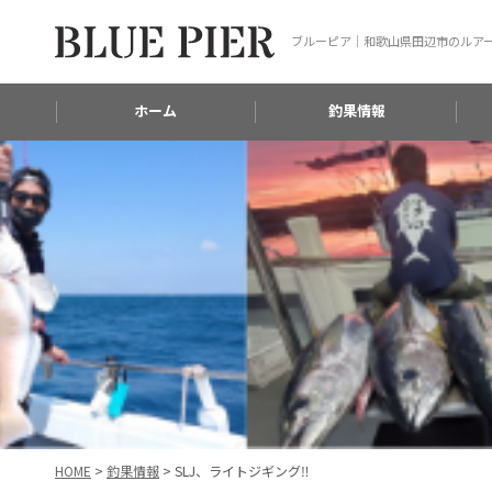
ブルーピア｜和歌山県田辺市のルア
ホーム
釣果情報
HOME
>
釣果情報
>
SLJ、ライトジギング‼️