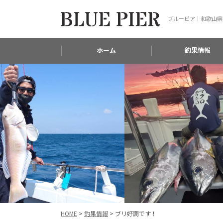
ブルーピア｜和歌山県
ホーム
釣果情報
HOME
>
釣果情報
>
ブリ好調です！