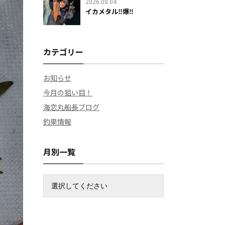
2026.08.04
イカメタル‼️爆‼️
カテゴリー
お知らせ
今月の狙い目！
海恋丸船長ブログ
釣果情報
月別一覧