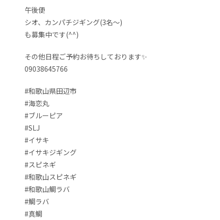
午後便
シオ、カンパチジギング(3名〜)
も募集中です(^^)
その他日程ご予約お待ちしております✨
09038645766
#和歌山県田辺市
#海恋丸
#ブルーピア
#SLJ
#イサキ
#イサキジギング
#スピネギ
#和歌山スピネギ
#和歌山鯛ラバ
#鯛ラバ
#真鯛