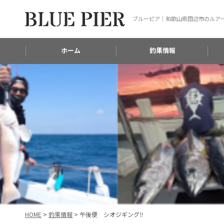
ブルーピア｜和歌山県田辺市のルア
ホーム
釣果情報
HOME
>
釣果情報
>
午後便 シオジギング‼️