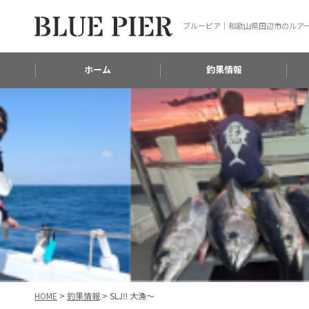
ブルーピア｜和歌山県田辺市のルア
ホーム
釣果情報
HOME
>
釣果情報
>
SLJ‼️ 大漁〜