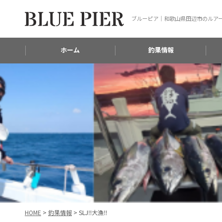
ブルーピア｜和歌山県田辺市のルア
ホーム
釣果情報
HOME
>
釣果情報
>
SLJ‼️大漁‼️