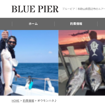
ブルーピア｜和歌山県田辺市のルア
ホーム
釣果情報
HOME
>
釣果情報
>
オウモンハタ♪