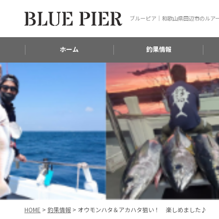
ブルーピア｜和歌山県田辺市のルア
ホーム
釣果情報
HOME
>
釣果情報
>
オウモンハタ＆アカハタ狙い！ 楽しめました♪