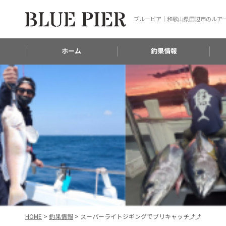
ブルーピア｜和歌山県田辺市のルア
ホーム
釣果情報
HOME
>
釣果情報
>
スーパーライトジギングでブリキャッチ⤴⤴