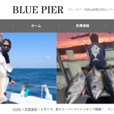
ブルーピア｜和歌山県田辺市のルア
ホーム
釣果情報
HOME
>
釣果情報
>
６月です。夏のスーパーライトジギング開幕！ ラン