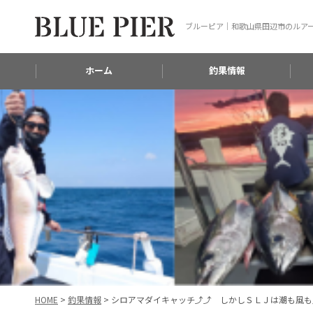
ブルーピア｜和歌山県田辺市のルア
ホーム
釣果情報
HOME
>
釣果情報
>
シロアマダイキャッチ⤴⤴ しかしＳＬＪは潮も風も