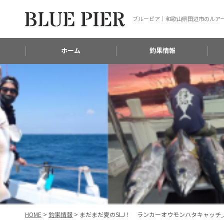
ブルーピア｜和歌山県田辺市のルア
ホーム
釣果情報
HOME
>
釣果情報
>
まだまだ夏のSLJ！ ランカーオウモンハタキャッチ