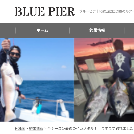
ブルーピア｜和歌山県田辺市のルア
ホーム
釣果情報
HOME
>
釣果情報
>
今シーズン最後のイカメタル！ まずまず釣れました