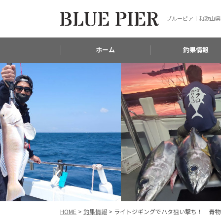
ブルーピア｜和歌山県
ホーム
釣果情報
HOME
>
釣果情報
>
ライトジギングでハタ狙い撃ち！ 青物