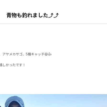
！ 青物も釣れました⤴⤴
アヤメカサゴ、5種キャッチ😄👍
惜しかったです！