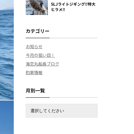
SLJライトジギング‼️特大
ヒラメ‼️
カテゴリー
お知らせ
今月の狙い目！
海恋丸船長ブログ
釣果情報
月別一覧