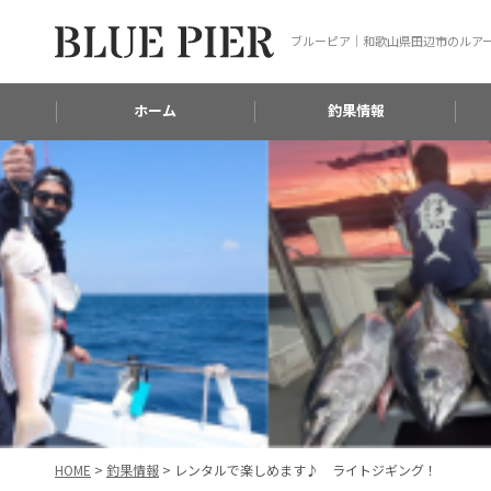
ブルーピア｜和歌山県田辺市のルア
ホーム
釣果情報
HOME
>
釣果情報
>
レンタルで楽しめます♪ ライトジギング！