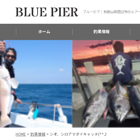
ブルーピア｜和歌山県田辺市のルア
ホーム
釣果情報
HOME
>
釣果情報
>
シオ、シロアマダイキャッチ(^^♪