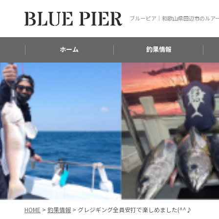
ブルーピア｜和歌山県田辺市のルア
ホーム
釣果情報
HOME
>
釣果情報
>
グレジギング全員安打で楽しめました(^^♪