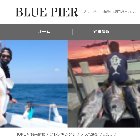
ブルーピア｜和歌山県田辺市のルア
ホーム
釣果情報
HOME
>
釣果情報
>
グレジギング＆グレラバ爆釣でした⤴⤴