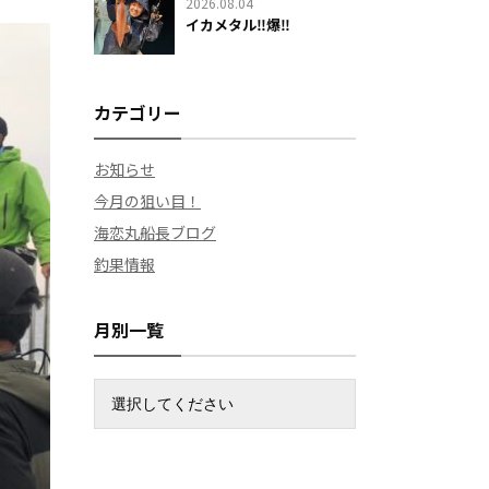
2026.08.04
イカメタル‼️爆‼️
カテゴリー
お知らせ
今月の狙い目！
海恋丸船長ブログ
釣果情報
月別一覧