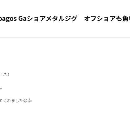
Galapagos Gaショアメタルジグ オフショアも
ました❗
ジ。
くれました😄👍