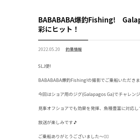
BABABABA爆釣Fishing! 
彩にヒット！
2022.05.20
釣果情報
SLJ便!
BABABABA爆釣Fishing!の撮影でご乗船いただき
今回はショア用のジグ(Galapagos Ga)でチャレン
見事オフショアでも効果を発揮、魚種豊富に対応して
放送が楽しみです🎵
ご乗船ありがとうございました～🙇‍♀️