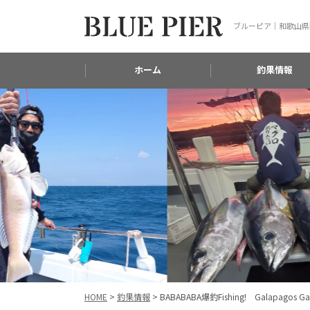
ブルーピア｜和歌山県
ホーム
釣果情報
HOME
>
釣果情報
>
BABABABA爆釣Fishing! Gala