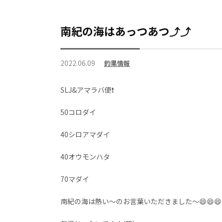
南紀の海はあっつあつ⤴⤴
2022.06.09
釣果情報
SLJ&アマラバ便❗
50コロダイ
40シロアマダイ
40オウモンハタ
70マダイ
南紀の海は熱い～のお言葉いただきました～😄😄😄