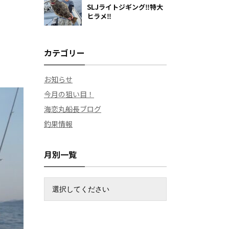
SLJライトジギング‼️特大
ヒラメ‼️
カテゴリー
お知らせ
今月の狙い目！
海恋丸船長ブログ
釣果情報
月別一覧