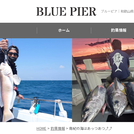
ブルーピア｜和歌山県
ホーム
釣果情報
HOME
>
釣果情報
>
南紀の海はあっつあつ⤴⤴