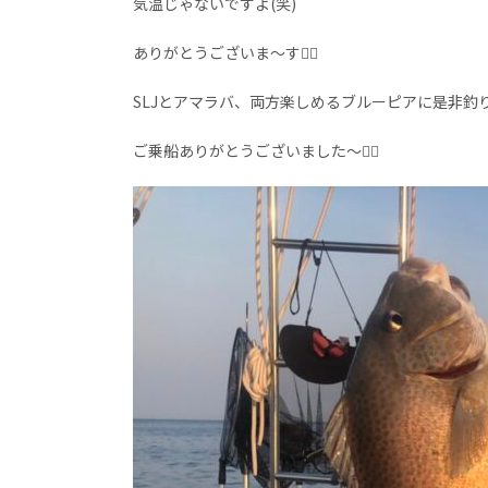
気温じゃないですよ(笑)
ありがとうございま～す🙇‍♀️
SLJとアマラバ、両方楽しめるブルーピアに是非釣り
ご乗船ありがとうございました～🙇‍♀️