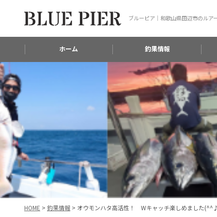
ブルーピア｜和歌山県田辺市のルア
ホーム
釣果情報
HOME
>
釣果情報
>
オウモンハタ高活性！ Wキャッチ楽しめました(^^