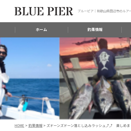
ブルーピア｜和歌山県田辺市のルア
ホーム
釣果情報
HOME
>
釣果情報
>
ズドーンズドーン落とし込みラッシュ⤴⤴ 楽しめまし