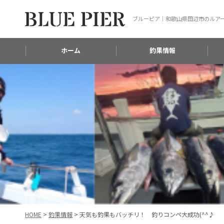
ブルーピア｜和歌山県田辺市のルア
ホーム
釣果情報
HOME
>
釣果情報
>
天気も釣果もバッチリ！ 釣りコンペ大成功(^