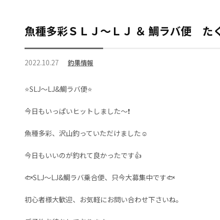
魚種多彩ＳＬＪ～ＬＪ ＆ 鯛ラバ便 たく
2022.10.27
釣果情報
⭐SLJ～LJ&鯛ラバ便⭐
今日もいっぱいヒットしました～❗
魚種多彩、沢山釣っていただけました☺️
今日もいいのが釣れて良かったです👍️
🐟️SLJ～LJ&鯛ラバ乗合便、只今大募集中です🐟
初心者様大歓迎、お気軽にお問い合わせ下さいね。