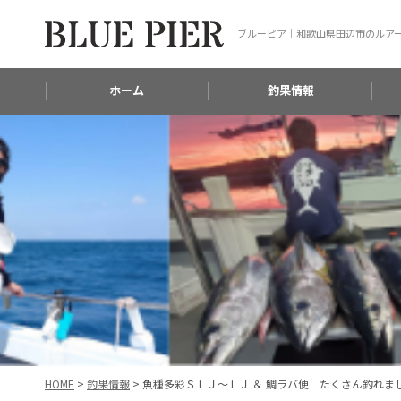
ブルーピア｜和歌山県田辺市のルア
ホーム
釣果情報
HOME
>
釣果情報
>
魚種多彩ＳＬＪ～ＬＪ ＆ 鯛ラバ便 たくさん釣れました(