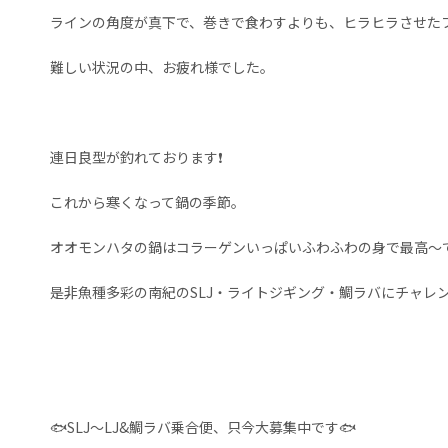
ラインの角度が真下で、巻きで食わすよりも、ヒラヒラさせた
難しい状況の中、お疲れ様でした。
連日良型が釣れております❗️
これから寒くなって鍋の季節。
オオモンハタの鍋はコラーゲンいっぱいふわふわの身で最高〜で
是非魚種多彩の南紀のSLJ・ライトジギング・鯛ラバにチャレン
🐟️SLJ～LJ&鯛ラバ乗合便、只今大募集中です🐟