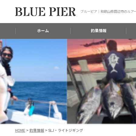
ブルーピア｜和歌山県田辺市のルア
ホーム
釣果情報
HOME
>
釣果情報
>
SLJ・ライトジギング