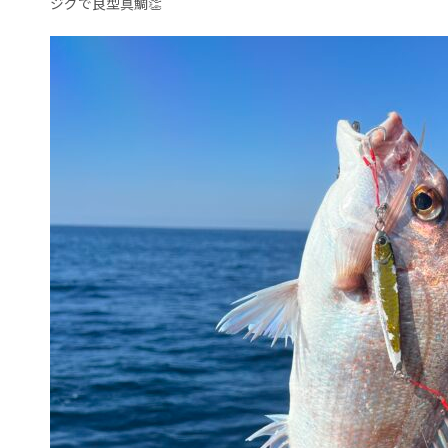
ジグで良型真鯛👏