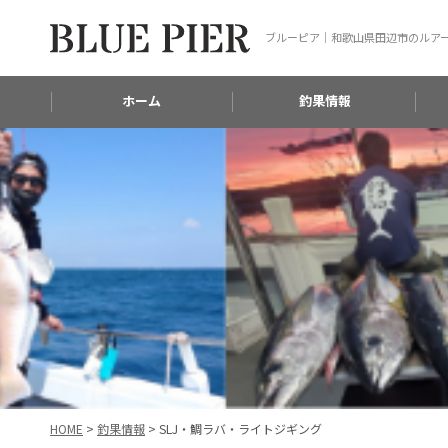
ブルーピア｜和歌山県田辺市のルア
ホーム
釣果情報
HOME
>
釣果情報
>
SLJ・鯛ラバ・ライトジギング