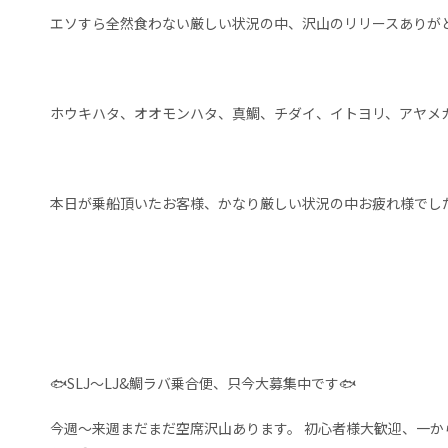
エソすら全然食わない厳しい状況の中、沢山のリリースありが
ホウキハタ、オオモンハタ、真鯛、チダイ、イトヨリ、アヤメ
本日が乗船頂いたお客様、かなり厳しい状況の中お疲れ様でし
🐟️SLJ～LJ&鯛ラバ乗合便、只今大募集中です🐟
今週～来週まだまだ空席沢山あります。 初心者様大歓迎、一