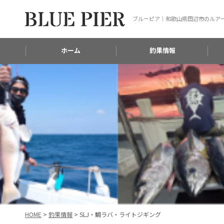
ブルーピア｜和歌山県田辺市のルア
ホーム
釣果情報
HOME
>
釣果情報
>
SLJ・鯛ラバ・ライトジギング