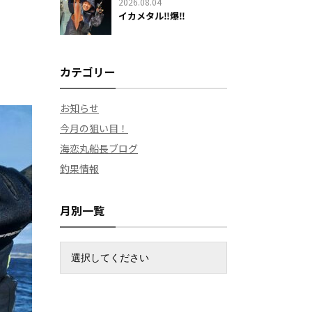
2026.08.04
イカメタル‼️爆‼️
カテゴリー
お知らせ
今月の狙い目！
海恋丸船長ブログ
釣果情報
月別一覧