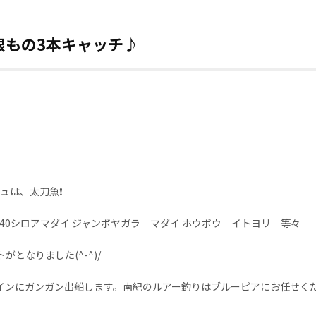
根もの3本キャッチ♪
ュは、太刀魚❗
オハタ 40シロアマダイ ジャンボヤガラ マダイ ホウボウ イトヨリ 等々
となりました(^-^)/
インにガンガン出船します。南紀のルアー釣りはブルーピアにお任せく