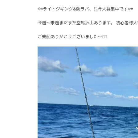
🐟️ライトジギング&鯛ラバ、只今大募集中です🐟
今週～来週まだまだ空席沢山あります。 初心者様
ご乗船ありがとうございました～🙇‍♀️