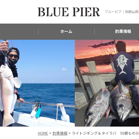
ブルーピア｜和歌山県
ホーム
釣果情報
HOME
>
釣果情報
>
ライトジギング＆タイラバ 50根もの3