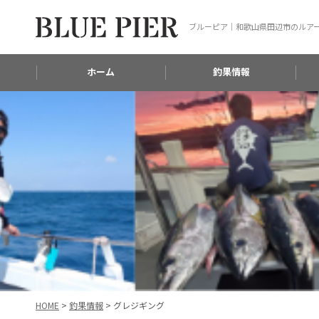
ブルーピア｜和歌山県田辺市のルア
ホーム
釣果情報
HOME
>
釣果情報
>
グレジギング