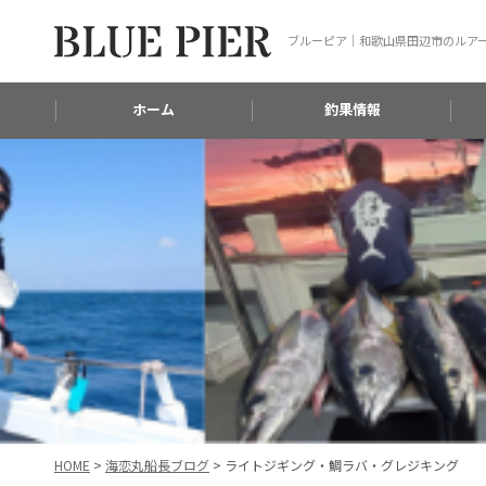
ブルーピア｜和歌山県田辺市のルア
ホーム
釣果情報
HOME
>
海恋丸船長ブログ
>
ライトジギング・鯛ラバ・グレジキング