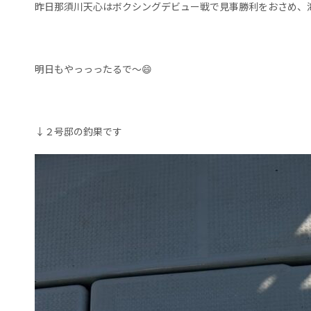
昨日那須川天心はボクシングデビュー戦で見事勝利をおさめ、
明日もやっっったるで〜😄
↓２号邸の釣果です