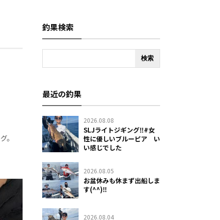
釣果検索
最近の釣果
2026.08.08
SLJライトジギング‼️#女
フグ。
性に優しいブルーピア い
い感じでした
2026.08.05
お盆休みも休まず出船しま
す(^^)‼️
2026.08.04