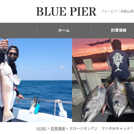
ブルーピア｜和歌山県
ホーム
釣果情報
HOME
>
釣果情報
>
スロージギング♪ マハタＷキャッチ！