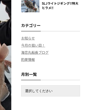
SLJライトジギング‼️特大
ヒラメ‼️
カテゴリー
お知らせ
今月の狙い目！
海恋丸船長ブログ
釣果情報
月別一覧