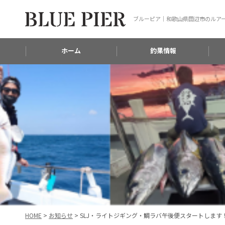
ブルーピア｜和歌山県田辺市のルア
ホーム
釣果情報
HOME
>
お知らせ
>
SLJ・ライトジギング・鯛ラバ午後便スタートします