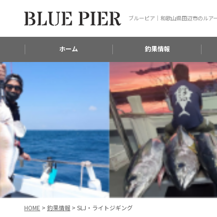
ブルーピア｜和歌山県田辺市のルア
ホーム
釣果情報
HOME
>
釣果情報
>
SLJ・ライトジギング