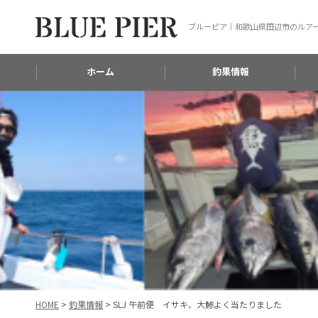
ブルーピア｜和歌山県田辺市のルア
ホーム
釣果情報
HOME
>
釣果情報
>
SLJ 午前便 イサキ、大鯵よく当たりました