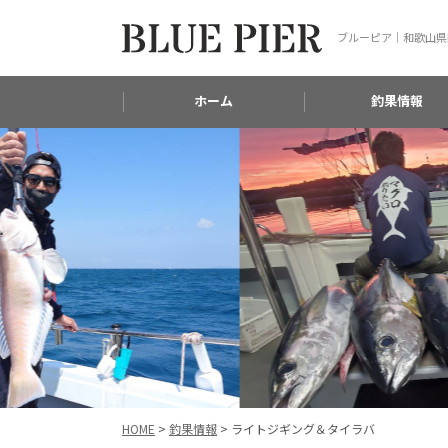
ブルーピア｜和歌山県
ホーム
釣果情報
HOME
>
釣果情報
>
ライトジギング＆タイラバ