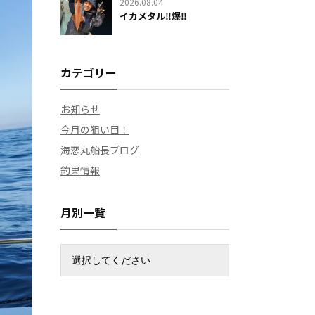
2026.08.04
イカメタル‼️爆‼️
カテゴリー
お知らせ
今月の狙い目！
海恋丸船長ブログ
釣果情報
月別一覧