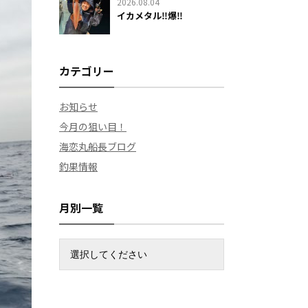
2026.08.04
イカメタル‼️爆‼️
カテゴリー
お知らせ
今月の狙い目！
海恋丸船長ブログ
釣果情報
月別一覧