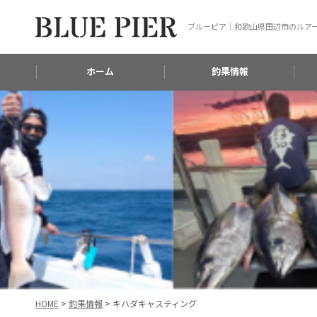
ブルーピア｜和歌山県田辺市のルア
ホーム
釣果情報
HOME
>
釣果情報
>
キハダキャスティング